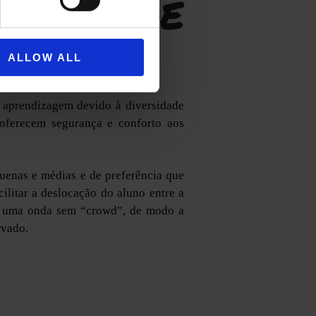
EAL DE
EM
ALLOW ALL
 aprendizagem devido à diversidade
 oferecem segurança e conforto aos
uenas e médias e de preferência que
ilitar a deslocação do aluno entre a
ar uma onda sem “crowd”, de modo a
rvado.