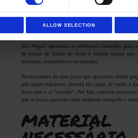
ZONA ID
APRENDIZAG
ALLOW SELECTION
São Miguel apresenta as melhores condições para a
de praias de fundo de areia e fundos mistos que
iniciados, intermédios e avançados.
Necessitamos de uma praia que apresente ondas peq
não sejam tubulares. Deverá ter canal, de modo a fac
beira-mar e o “outside”. Por fim, convém encontr
que se possa aprender num ambiente tranquilo e rese
MATERIAL
NECESSÁRIO