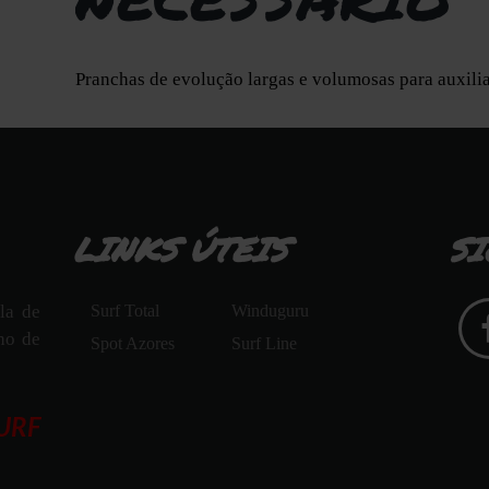
Pranchas de evolução largas e volumosas para auxilia
LINKS ÚTEIS
S
la de
Surf Total
Winduguru
ho de
Spot Azores
Surf Line
URF