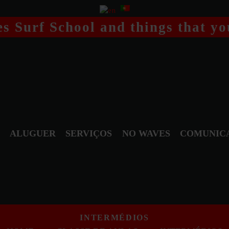
s Surf School and things that yo
ALUGUER
SERVIÇOS
NO WAVES
COMUNIC
INTERMÉDIOS