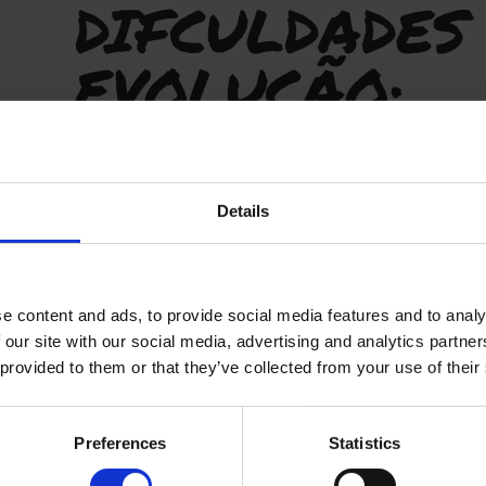
DIFCULDA
EVOLUÇÃO:
– Condição fisica necessária para a remada exigida;
Details
– Medo das ondas;
– Posicionamento no “Outside”;
e content and ads, to provide social media features and to analy
– Seleção e autonomia em apanhar as ondas;
 our site with our social media, advertising and analytics partn
 provided to them or that they’ve collected from your use of their
– Timing nas manobras;
– “Stance” irregular.
Preferences
Statistics