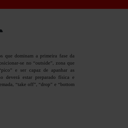
S
nos que dominam a primeira fase da
osicionar-se no “outside”, zona que
“pico” e ser capaz de apanhar as
o deverá estar preparado física e
remada, “take off”, “drop” e “bottom