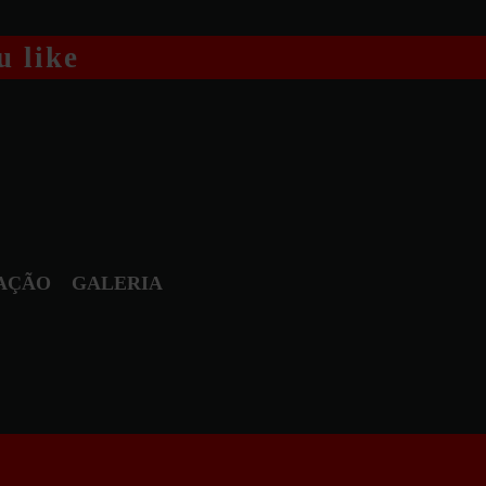
u like
AÇÃO
GALERIA