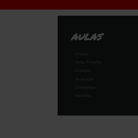
AULAS
Grupos
Aulas Privadas
Crianças
Avançados
Intermédios
Iniciados