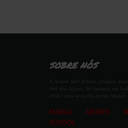
SOBRE NÓS
A Azores Surf School, primeira Esco
Surf dos Açores, foi fundada em Jun
2004 e situa-se na Ilha de São Miguel.
MARCA AZORES S
SCHOOL