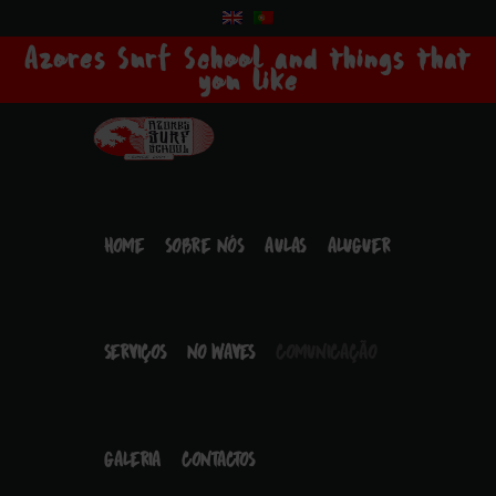
Azores Surf School and things that
you like
HOME
SOBRE NÓS
AULAS
ALUGUER
SERVIÇOS
NO WAVES
COMUNICAÇÃO
GALERIA
CONTACTOS