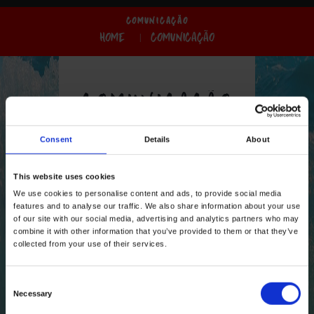
COMUNICAÇÃO
HOME
COMUNICAÇÃO
COMUNICAÇÃO
Com uma História fantástica e
Consent
Details
About
digna de registo, a Azores Surf
School conta com a realização e
This website uses cookies
participação em vários eventos,
We use cookies to personalise content and ads, to provide social media
sendo que alguns deles se
features and to analyse our traffic. We also share information about your use
of our site with our social media, advertising and analytics partners who may
encontram registados e
combine it with other information that you’ve provided to them or that they’ve
“marcados” pela comunicação
collected from your use of their services.
social e não só!
C
Necessary
o
LER MAIS